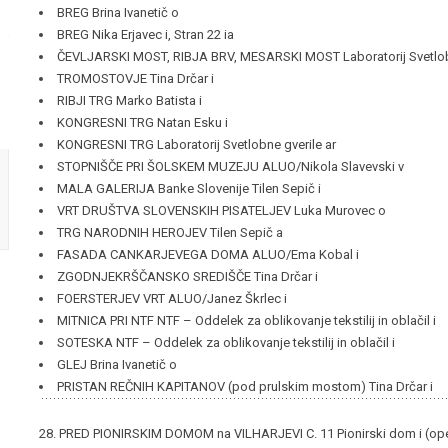
BREG Brina Ivanetič o
BREG Nika Erjavec i, Stran 22 ia
ČEVLJARSKI MOST, RIBJA BRV, MESARSKI MOST Laboratorij Svetlobn
TROMOSTOVJE Tina Drčar i
RIBJI TRG Marko Batista i
KONGRESNI TRG Natan Esku i
KONGRESNI TRG Laboratorij Svetlobne gverile ar
STOPNIŠČE PRI ŠOLSKEM MUZEJU ALUO/Nikola Slavevski v
MALA GALERIJA Banke Slovenije Tilen Sepič i
VRT DRUŠTVA SLOVENSKIH PISATELJEV Luka Murovec o
TRG NARODNIH HEROJEV Tilen Sepič a
FASADA CANKARJEVEGA DOMA ALUO/Ema Kobal i
ZGODNJEKRŠČANSKO SREDIŠČE Tina Drčar i
FOERSTERJEV VRT ALUO/Janez Škrlec i
MITNICA PRI NTF NTF – Oddelek za oblikovanje tekstilij in oblačil i
SOTESKA NTF – Oddelek za oblikovanje tekstilij in oblačil i
GLEJ Brina Ivanetič o
PRISTAN REČNIH KAPITANOV (pod prulskim mostom) Tina Drčar i
28. PRED PIONIRSKIM DOMOM na VILHARJEVI C. 11 Pionirski dom i (ope