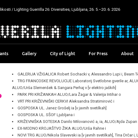
kosti / Lighting Guerrilla 26: Diversities, Ljubljana, 26. 5.–20. 6. 2026
pants
Gallery
City of Light
For Press
About
GALERIJA VŽIGALICA Robert Sochacki v, Alessandro Lupi i, Beam T
TRG FRANCOSKE REVOLUCIJE Laboratorij Svetlobne gverile ar, ALUO-Uni
ALUO/Urša Slemenšek & Sangara Perhaj v [v elektro jaških]
PARK PRI KRIŽANKAH ALUO/Lara Žagar & Valerija Intihar o
VRT PRI KRIŽEVNIŠKI CERKVI Aleksandra Stratimirović i
GOSPOSKA UL. Janez Grošelj ia [v javnih svetilkah]
GOSPOSKA UL. SŠOF Ljubljana i
KRIŽEVNIŠKA SOTESKA Danilo Milovanović a, ia, ALUO/Ajda Zupan 
EX-MODNO KROJAŠTVO ŽIKA ALUO/Urša Rahne i
NOVI TRG ALUO/Nikola Slavevski ia [v javnih svetilkah], Tina Drčar i, 