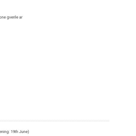
e gverile ar
ning: 19th June)