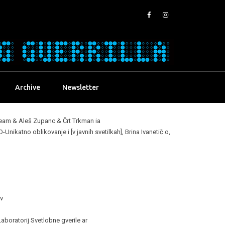
Archive
Newsletter
eam & Aleš Zupanc & Črt Trkman ia
katno oblikovanje i [v javnih svetilkah], Brina Ivanetič o,
v
Laboratorij Svetlobne gverile ar