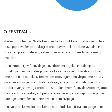
O FESTIVALU
Mednarodni festival Svetlobna gverila, ki v Ljubljani poteka vse od leta
2007, je posvečen produkciji in predstavitvi del sodobne vizualne in
novomedijske umetnosti, katerih osnovno izrazno sredstvo je medij
svetlobe.
Eden izmed ciljev festivala je s svetlobnimi objekti, instalacijami in
projekcijami ustvariti drugačno podobo mesta in približati sodobno
umetnost širši publiki. S festivalom opozarjamo na vlogo umetnosti v
vsakdanjem življenju kot tudi na vlogo, ki bi jo moral imeti umetnik v
sooblikovanju javnega prostora. S poslanstvom festivala izpostavljamo
mesto kot živo tvorbo, kot prostor kreativnosti, ki vzburja domišljijo in
narekuje dinamičen in raziskovalen ritem življenja.
Festival poteka vsako leto konec spomladi, ko s številnimi projekti na