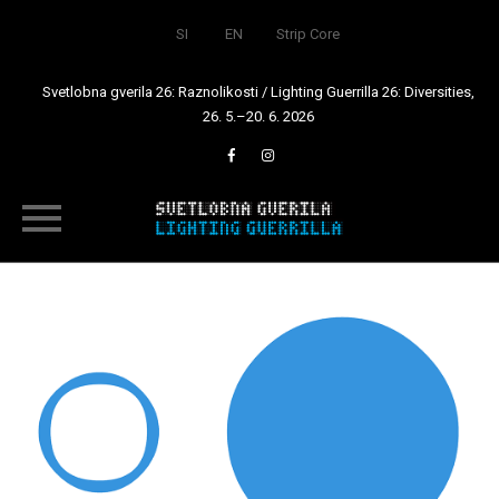
SI
EN
Strip Core
Svetlobna gverila 26: Raznolikosti / Lighting Guerrilla 26: Diversities,
26. 5.–20. 6. 2026
Skip
to
content