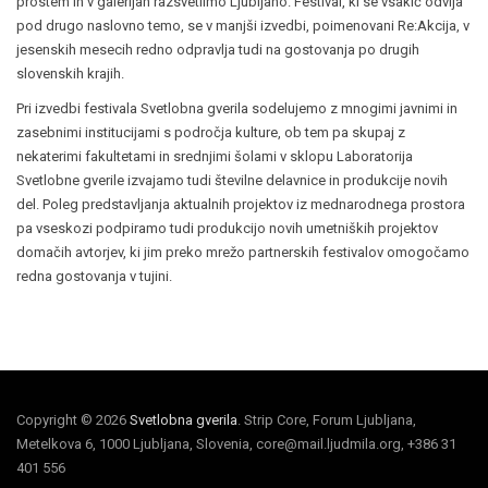
prostem in v galerijah razsvetlimo Ljubljano. Festival, ki se vsakič odvija
pod drugo naslovno temo, se v manjši izvedbi, poimenovani Re:Akcija, v
jesenskih mesecih redno odpravlja tudi na gostovanja po drugih
slovenskih krajih.
Pri izvedbi festivala Svetlobna gverila sodelujemo z mnogimi javnimi in
zasebnimi institucijami s področja kulture, ob tem pa skupaj z
nekaterimi fakultetami in srednjimi šolami v sklopu Laboratorija
Svetlobne gverile izvajamo tudi številne delavnice in produkcije novih
del. Poleg predstavljanja aktualnih projektov iz mednarodnega prostora
pa vseskozi podpiramo tudi produkcijo novih umetniških projektov
domačih avtorjev, ki jim preko mrežo partnerskih festivalov omogočamo
redna gostovanja v tujini.
Copyright © 2026
Svetlobna gverila
. Strip Core, Forum Ljubljana,
Metelkova 6, 1000 Ljubljana, Slovenia, core@mail.ljudmila.org, +386 31
401 556