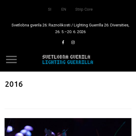
SI
EN
Strip Core
Svetlobna gverila 26: Raznolikosti / Lighting Guerrilla 26: Diversities,
26. 5.–20. 6. 2026
Skip
to
2016
content