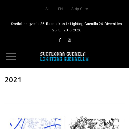
SI
EN
Strip Core
Svetlobna gverila 26: Raznolikosti / Lighting Guerrilla 26: Diversities,
26. 5.–20. 6. 2026
Skip
to
2021
content