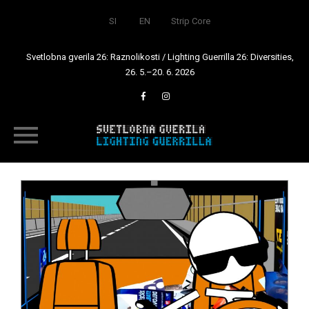
SI
EN
Strip Core
Svetlobna gverila 26: Raznolikosti / Lighting Guerrilla 26: Diversities,
26. 5.–20. 6. 2026
Skip
to
content