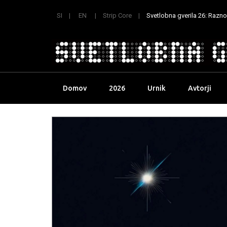
SI
EN
Strip Core
Svetlobna gverila 26: Raznoli
Skip
Domov
2026
Urnik
Avtorji
to
content