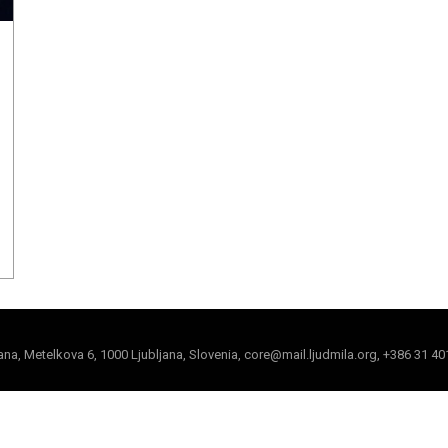
jana, Metelkova 6, 1000 Ljubljana, Slovenia, core@mail.ljudmila.org, +386 31 40