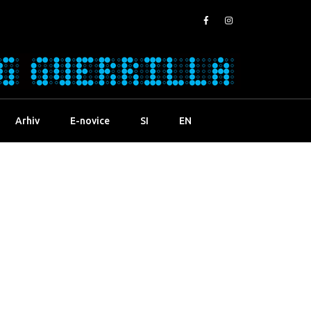
Arhiv
E-novice
SI
EN