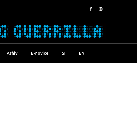
Arhiv
E-novice
SI
EN