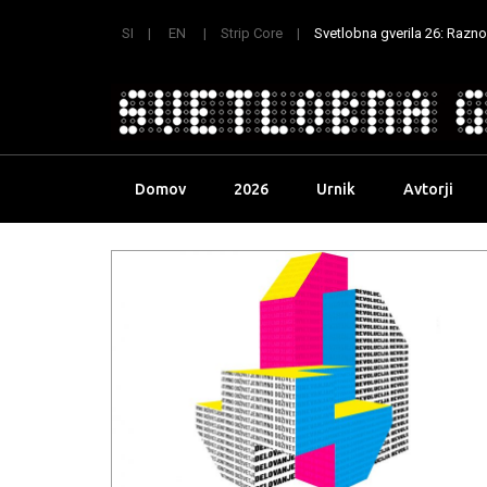
SI
EN
Strip Core
Svetlobna gverila 26: Raznoli
Skip
Domov
2026
Urnik
Avtorji
to
content