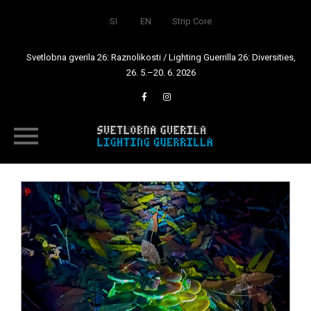
SI
EN
Strip Core
Svetlobna gverila 26: Raznolikosti / Lighting Guerrilla 26: Diversities,
26. 5.–20. 6. 2026
Skip
to
content