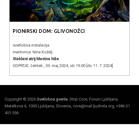
PIONIRSKI DOM: GLIVONOŽCI
svetlobna instalacija
mentorica: Nina Koželj
Stekleni atrij Mestne hiše
ODPRTJE: četrtek., 30. maj 2024, ob 19.00 [do 11. 7. 2024]
Copyright © 2026
Svetlobna gverila
. Strip Core, Forum Ljubljana,
Metelkova 6, 1000 Ljubljana, Slovenia, core@mail.ljudmila.org, +386 31
401 556