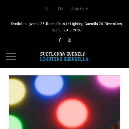
SI
EN
Strip Core
Svetlobna gverila 26: Raznolikosti / Lighting Guerrilla 26: Diversities,
26. 5.–20. 6. 2026
Skip
to
content