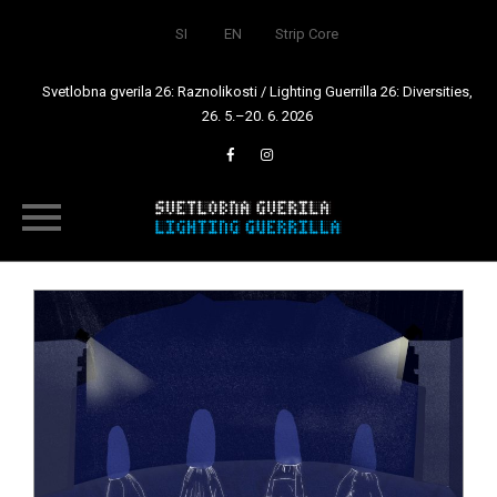
SI
EN
Strip Core
Svetlobna gverila 26: Raznolikosti / Lighting Guerrilla 26: Diversities,
26. 5.–20. 6. 2026
Skip
to
content