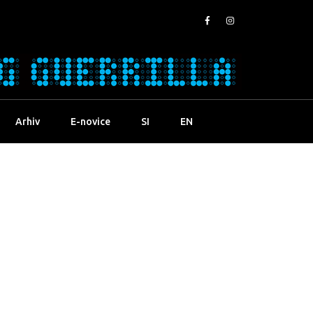
Arhiv
E-novice
SI
EN