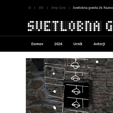
SI
EN
Strip Core
Svetlobna gverila 26: Raznoli
Skip
Domov
2026
Urnik
Avtorji
to
content