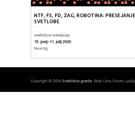
NTF, FS, FD, ZAG, ROBOTINA: PRESEJANJ
SVETLOBE
svetlobna instalacija
15. junij−11. julij 2020
Novi trg
Copyright © 2026
Svetlobna gverila
. Strip Core, Forum Ljubl