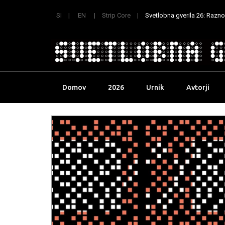
SI
EN
Strip Core
Svetlobna gverila 26: Raznoli
Skip
Domov
2026
Urnik
Avtorji
to
content