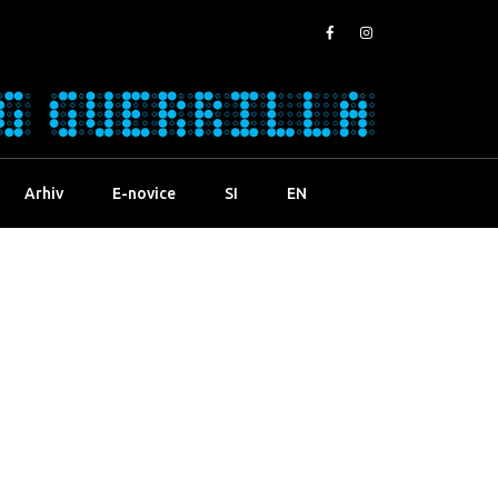
Arhiv
E-novice
SI
EN