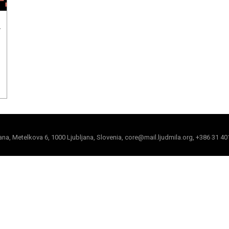
E
jana, Metelkova 6, 1000 Ljubljana, Slovenia, core@mail.ljudmila.org, +386 31 40