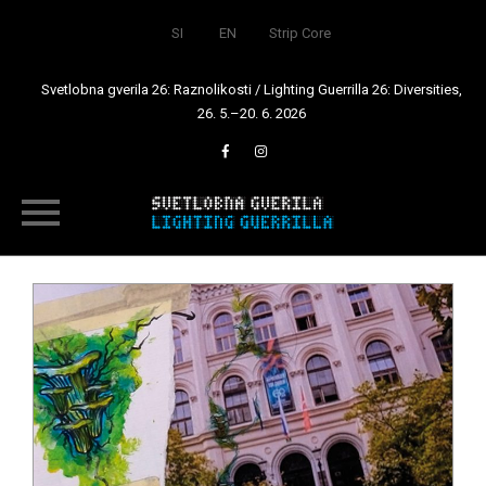
SI
EN
Strip Core
Svetlobna gverila 26: Raznolikosti / Lighting Guerrilla 26: Diversities,
26. 5.–20. 6. 2026
Skip
to
content