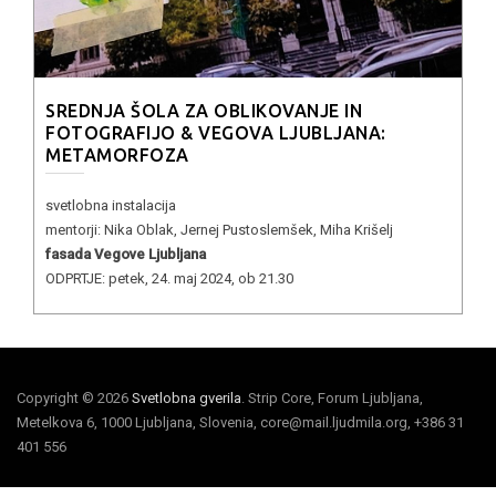
SREDNJA ŠOLA ZA OBLIKOVANJE IN
FOTOGRAFIJO & VEGOVA LJUBLJANA:
METAMORFOZA
svetlobna instalacija
mentorji: Nika Oblak, Jernej Pustoslemšek, Miha Krišelj
fasada Vegove Ljubljana
ODPRTJE: petek, 24. maj 2024, ob 21.30
Copyright © 2026
Svetlobna gverila
. Strip Core, Forum Ljubljana,
Metelkova 6, 1000 Ljubljana, Slovenia, core@mail.ljudmila.org, +386 31
401 556