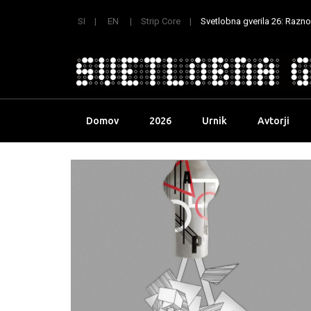
SI
EN
Strip Core
Svetlobna gverila 26: Raznoli
Skip
Domov
2026
Urnik
Avtorji
to
content