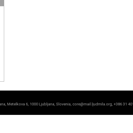
jana, Metelkova 6, 1000 Ljubljana, Slovenia, core@mail.ljudmila.org, +386 31 40