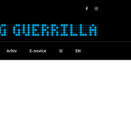
Arhiv
E-novice
SI
EN