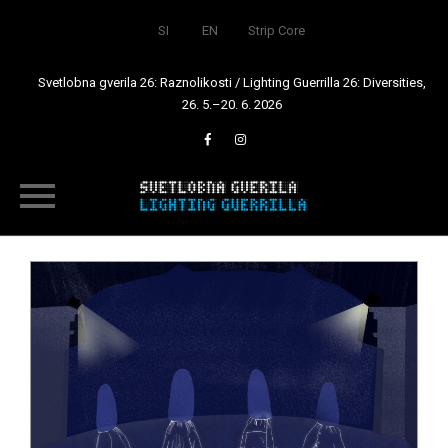
SI
EN
Strip Core
Svetlobna gverila 26: Raznolikosti / Lighting Guerrilla 26: Diversities,
26. 5.–20. 6. 2026
Skip
to
content