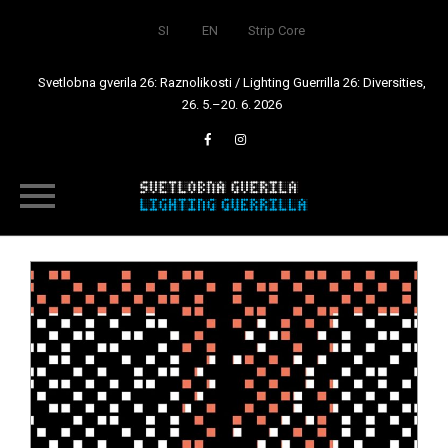
SI
EN
Strip Core
Svetlobna gverila 26: Raznolikosti / Lighting Guerrilla 26: Diversities,
26. 5.–20. 6. 2026
Skip
to
content