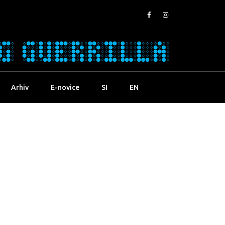
Arhiv
E-novice
SI
EN