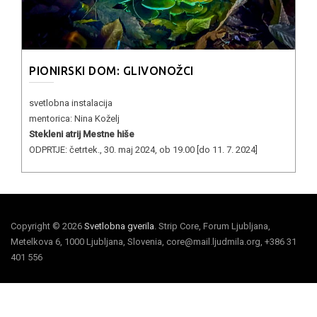
PIONIRSKI DOM: GLIVONOŽCI
svetlobna instalacija
mentorica: Nina Koželj
Stekleni atrij Mestne hiše
ODPRTJE: četrtek., 30. maj 2024, ob 19.00 [do 11. 7. 2024]
Copyright © 2026
Svetlobna gverila
. Strip Core, Forum Ljubljana,
Metelkova 6, 1000 Ljubljana, Slovenia, core@mail.ljudmila.org, +386 31
401 556