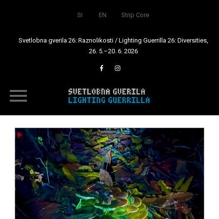
SI
EN
Strip Core
Svetlobna gverila 26: Raznolikosti / Lighting Guerrilla 26: Diversities,
26. 5.–20. 6. 2026
Skip
to
content