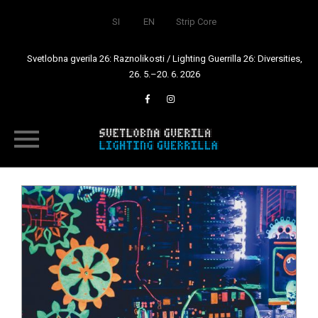
SI
EN
Strip Core
Svetlobna gverila 26: Raznolikosti / Lighting Guerrilla 26: Diversities,
26. 5.–20. 6. 2026
Skip
to
content