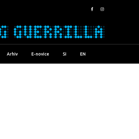
Arhiv
E-novice
SI
EN