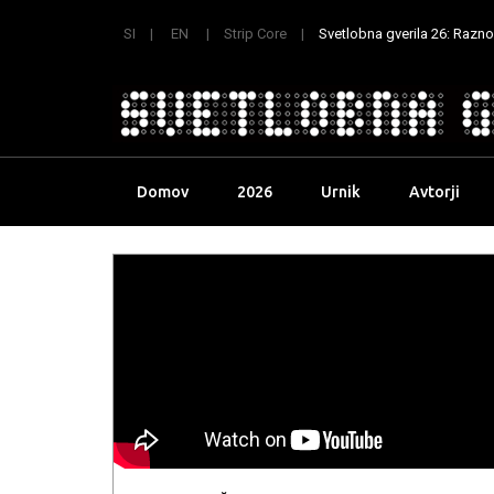
SI
EN
Strip Core
Svetlobna gverila 26: Raznoli
Skip
Domov
2026
Urnik
Avtorji
to
content