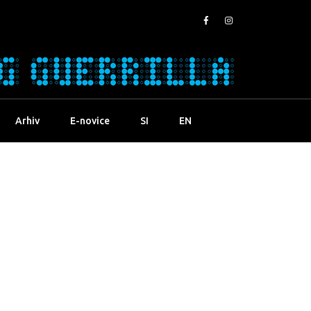
Arhiv
E-novice
SI
EN