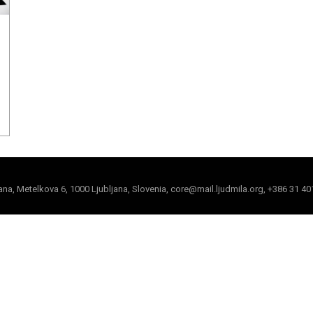
jana, Metelkova 6, 1000 Ljubljana, Slovenia, core@mail.ljudmila.org, +386 31 40