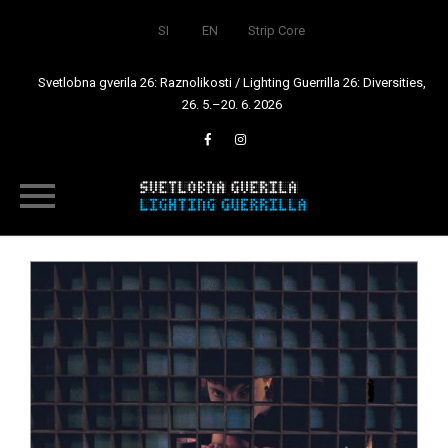
SI
EN
Strip Core
Svetlobna gverila 26: Raznolikosti / Lighting Guerrilla 26: Diversities,
26. 5.–20. 6. 2026
Skip
to
content