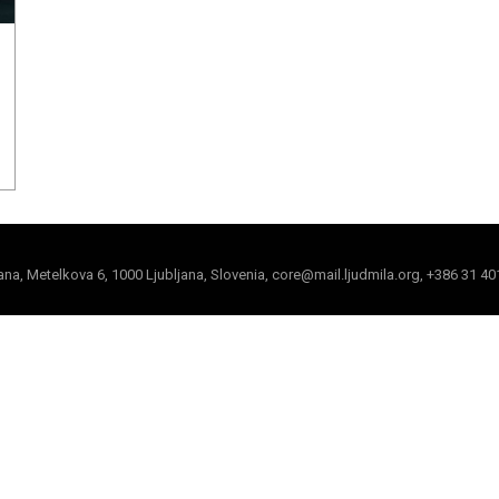
jana, Metelkova 6, 1000 Ljubljana, Slovenia, core@mail.ljudmila.org, +386 31 40