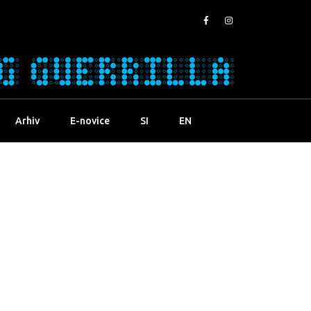
Arhiv
E-novice
SI
EN