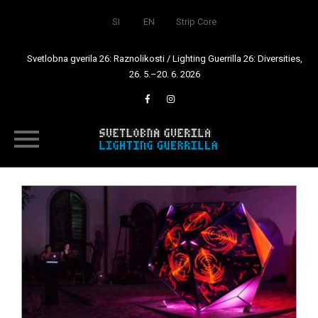
SI
EN
Strip Core
Svetlobna gverila 26: Raznolikosti / Lighting Guerrilla 26: Diversities,
26. 5.–20. 6. 2026
Skip
to
content