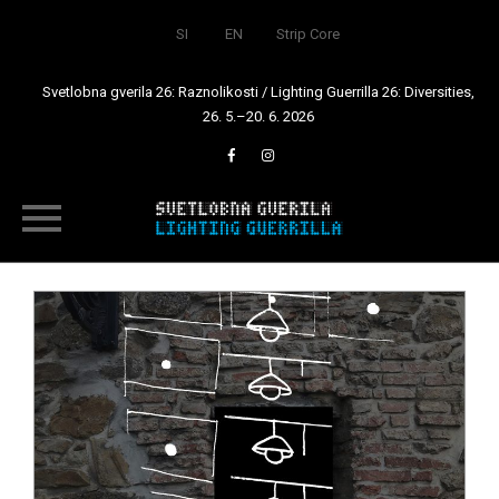
SI
EN
Strip Core
Svetlobna gverila 26: Raznolikosti / Lighting Guerrilla 26: Diversities,
26. 5.–20. 6. 2026
Skip
to
content