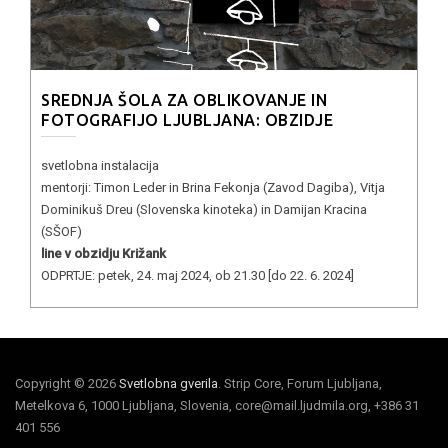
SREDNJA ŠOLA ZA OBLIKOVANJE IN
FOTOGRAFIJO LJUBLJANA: OBZIDJE
svetlobna instalacija
mentorji: Timon Leder in Brina Fekonja (Zavod Dagiba), Vitja
Dominikuš Dreu (Slovenska kinoteka) in Damijan Kracina
(SŠOF)
line v obzidju Križank
ODPRTJE: petek, 24. maj 2024, ob 21.30 [do 22. 6. 2024]
Copyright © 2026
Svetlobna gverila
. Strip Core, Forum Ljubljana,
Metelkova 6, 1000 Ljubljana, Slovenia, core@mail.ljudmila.org, +386 31
401 556