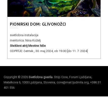
PIONIRSKI DOM: GLIVONOŽCI
svetlobna instalacija
mentorica: Nina Koželj
Stekleni atrij Mestne hiše
ODPRTJE: četrtek., 30. maj 2024, ob 19.00 [do 11. 7. 2024]
Copyright © 2026
Svetlobna gverila
. Strip Core, Forum Ljubljana,
Metelkova 6, 1000 Ljubljana, Slovenia, core@mail.ljudmila.org, +386 31
401 556