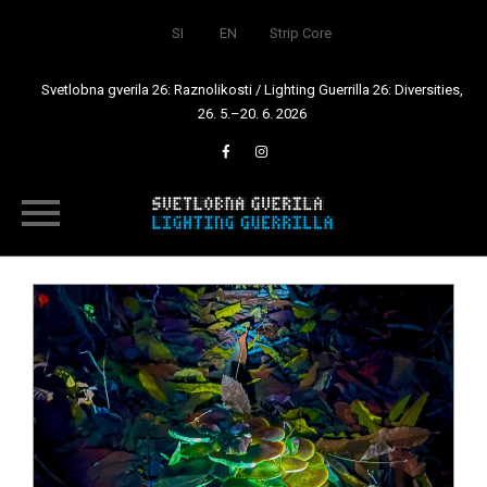
SI
EN
Strip Core
Svetlobna gverila 26: Raznolikosti / Lighting Guerrilla 26: Diversities,
26. 5.–20. 6. 2026
Skip
to
content