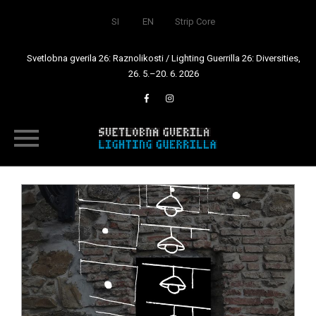
SI
EN
Strip Core
Svetlobna gverila 26: Raznolikosti / Lighting Guerrilla 26: Diversities,
26. 5.–20. 6. 2026
Skip
to
content