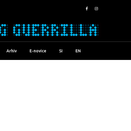
Arhiv
E-novice
SI
EN