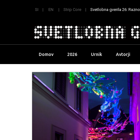
SI
EN
Strip Core
Svetlobna gverila 26: Raznoli
Skip
Domov
2026
Urnik
Avtorji
to
content