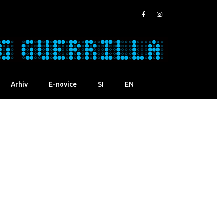
Arhiv
E-novice
SI
EN