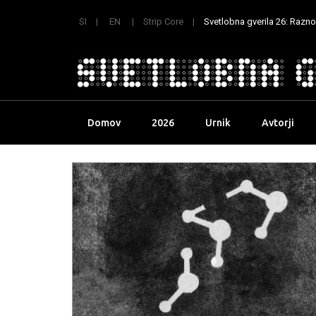
SI
EN
Strip Core
Svetlobna gverila 26: Raznoli
Skip
Domov
2026
Urnik
Avtorji
to
content