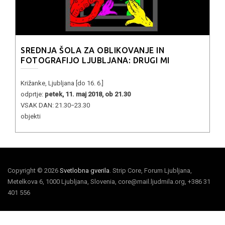
SREDNJA ŠOLA ZA OBLIKOVANJE IN
FOTOGRAFIJO LJUBLJANA: DRUGI MI
Križanke, Ljubljana [do 16. 6.]
odprtje:
petek, 11. maj 2018, ob 21.30
VSAK DAN: 21.30−23.30
objekti
Copyright © 2026
Svetlobna gverila
. Strip Core, Forum Ljubljana,
Metelkova 6, 1000 Ljubljana, Slovenia, core@mail.ljudmila.org, +386 31
401 556