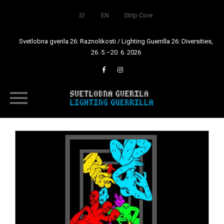
SI
EN
Strip Core
Svetlobna gverila 26: Raznolikosti / Lighting Guerrilla 26: Diversities,
26. 5.–20. 6. 2026
Skip
to
content