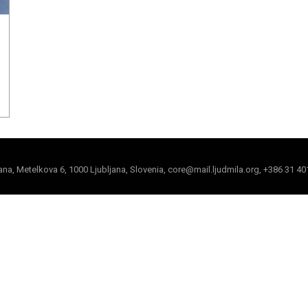
jana, Metelkova 6, 1000 Ljubljana, Slovenia, core@mail.ljudmila.org, +386 31 40