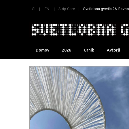
SI
EN
Strip Core
Svetlobna gverila 26: Raznoli
Skip
Domov
2026
Urnik
Avtorji
to
content