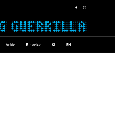
Arhiv
E-novice
SI
EN