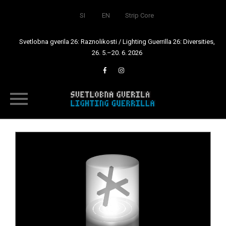
SI
EN
Strip Core
Svetlobna gverila 26: Raznolikosti / Lighting Guerrilla 26: Diversities,
26. 5.–20. 6. 2026
Skip
to
content