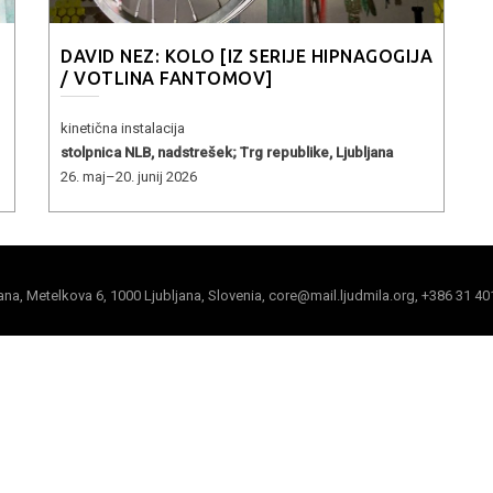
DAVID NEZ: KOLO [IZ SERIJE HIPNAGOGIJA
/ VOTLINA FANTOMOV]
kinetična instalacija
stolpnica NLB, nadstrešek; Trg republike, Ljubljana
26. maj–20. junij 2026
jana, Metelkova 6, 1000 Ljubljana, Slovenia, core@mail.ljudmila.org, +386 31 40