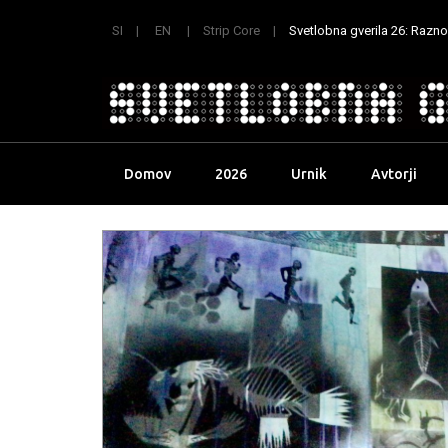
SI
EN
Strip Core
Svetlobna gverila 26: Raznoli
Skip
Domov
2026
Urnik
Avtorji
to
content