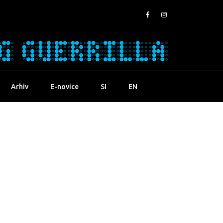
Arhiv
E-novice
SI
EN