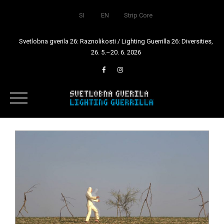
SI
EN
Strip Core
Svetlobna gverila 26: Raznolikosti / Lighting Guerrilla 26: Diversities,
26. 5.–20. 6. 2026
Skip
to
content