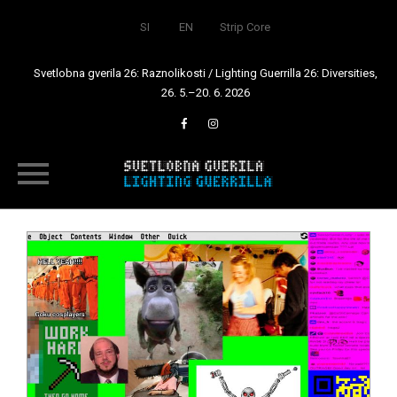
SI
EN
Strip Core
Svetlobna gverila 26: Raznolikosti / Lighting Guerrilla 26: Diversities,
26. 5.–20. 6. 2026
Skip
to
content