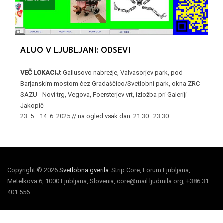
ALUO V LJUBLJANI: ODSEVI
VEČ LOKACIJ:
Gallusovo nabrežje, Valvasorjev park, pod
Barjanskim mostom čez Gradaščico/Svetlobni park, okna ZRC
SAZU - Novi trg, Vegova, Foersterjev vrt, izložba pri Galeriji
Jakopič
23. 5.–14. 6. 2025 // na ogled vsak dan: 21.30–23.30
Copyright © 2026
Svetlobna gverila
. Strip Core, Forum Ljubljana,
Metelkova 6, 1000 Ljubljana, Slovenia, core@mail.ljudmila.org, +386 31
401 556