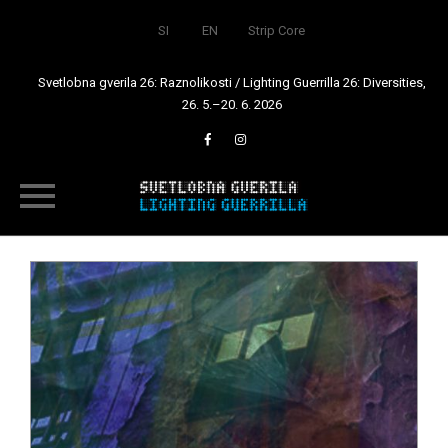
SI
EN
Strip Core
Svetlobna gverila 26: Raznolikosti / Lighting Guerrilla 26: Diversities,
26. 5.–20. 6. 2026
Skip
to
content