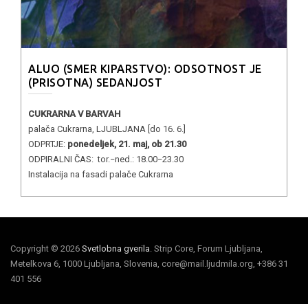
ALUO (SMER KIPARSTVO): ODSOTNOST JE
(PRISOTNA) SEDANJOST
CUKRARNA V BARVAH
palača Cukrarna, LJUBLJANA [do 16. 6.]
ODPRTJE:
ponedeljek, 21. maj, ob 21.30
ODPIRALNI ČAS: tor.−ned.: 18.00−23.30
Instalacija na fasadi palače Cukrarna
Copyright © 2026
Svetlobna gverila
. Strip Core, Forum Ljubljana,
Metelkova 6, 1000 Ljubljana, Slovenia, core@mail.ljudmila.org, +386 31
401 556