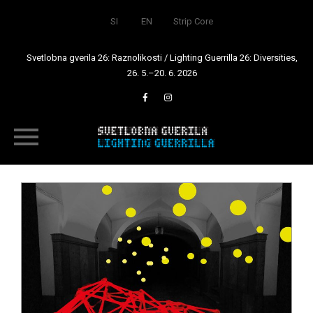
SI
EN
Strip Core
Svetlobna gverila 26: Raznolikosti / Lighting Guerrilla 26: Diversities,
26. 5.–20. 6. 2026
Skip
to
content