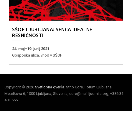
SŠOF LJUBLJANA: SENCA IDEALNE
RESNIČNOSTI
24. maj–19. junij 2021
Gosposka ulica, vhod v SŠOF
Copyright © 2026
Svetlobna gverila
. Strip Core, Forum Ljubljana,
Metelkova 6, 1000 Ljubljana, Slovenia, core@mail.ljudmila.org, +386 31
401 556