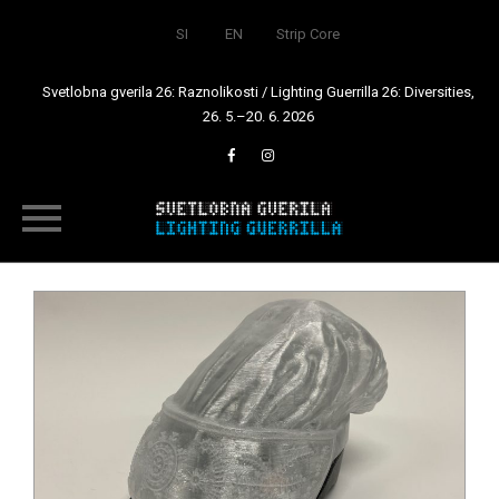
SI
EN
Strip Core
Svetlobna gverila 26: Raznolikosti / Lighting Guerrilla 26: Diversities,
26. 5.–20. 6. 2026
Skip
to
content