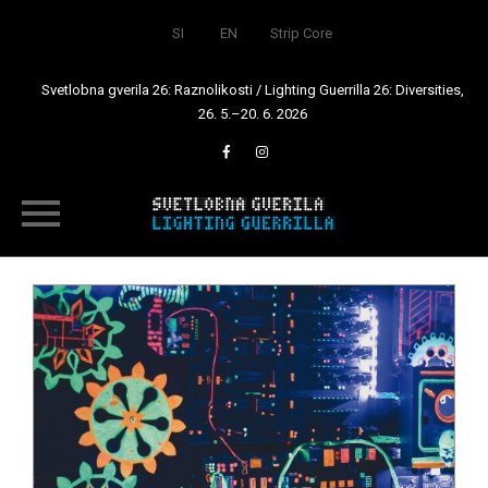
SI
EN
Strip Core
Svetlobna gverila 26: Raznolikosti / Lighting Guerrilla 26: Diversities,
26. 5.–20. 6. 2026
Skip
to
content