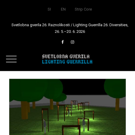
SI
EN
Strip Core
Svetlobna gverila 26: Raznolikosti / Lighting Guerrilla 26: Diversities,
26. 5.–20. 6. 2026
Skip
to
content