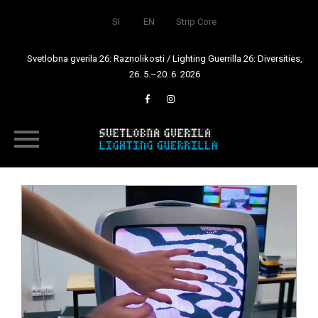
SI
EN
Strip Core
Svetlobna gverila 26: Raznolikosti / Lighting Guerrilla 26: Diversities,
26. 5.–20. 6. 2026
Skip
to
content