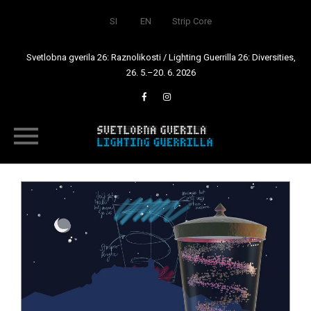
SI
EN
Strip Core
Svetlobna gverila 26: Raznolikosti / Lighting Guerrilla 26: Diversities,
26. 5.–20. 6. 2026
Skip
to
content