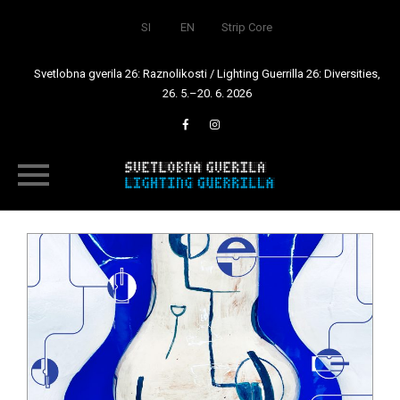
SI
EN
Strip Core
Svetlobna gverila 26: Raznolikosti / Lighting Guerrilla 26: Diversities,
26. 5.–20. 6. 2026
Skip
to
content