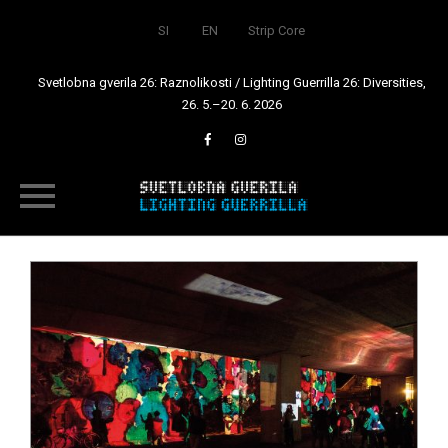
SI
EN
Strip Core
Svetlobna gverila 26: Raznolikosti / Lighting Guerrilla 26: Diversities,
26. 5.–20. 6. 2026
Skip
to
content