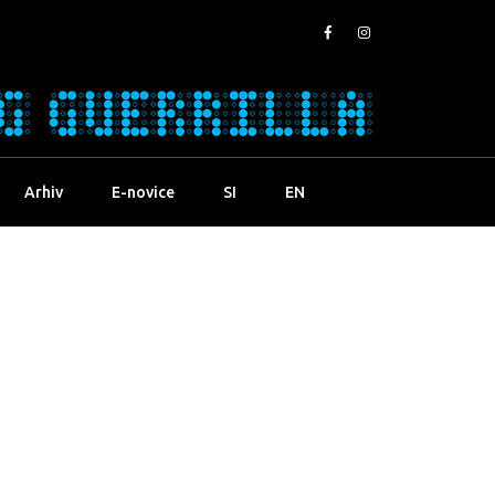
Arhiv
E-novice
SI
EN