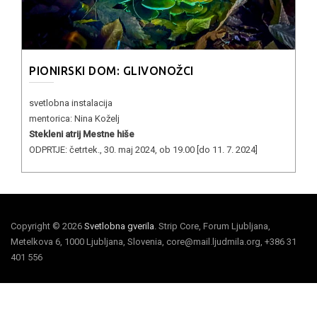
PIONIRSKI DOM: GLIVONOŽCI
svetlobna instalacija
mentorica: Nina Koželj
Stekleni atrij Mestne hiše
ODPRTJE: četrtek., 30. maj 2024, ob 19.00 [do 11. 7. 2024]
Copyright © 2026
Svetlobna gverila
. Strip Core, Forum Ljubljana,
Metelkova 6, 1000 Ljubljana, Slovenia, core@mail.ljudmila.org, +386 31
401 556