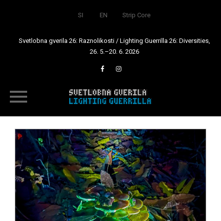
SI
EN
Strip Core
Svetlobna gverila 26: Raznolikosti / Lighting Guerrilla 26: Diversities,
26. 5.–20. 6. 2026
Skip
to
content