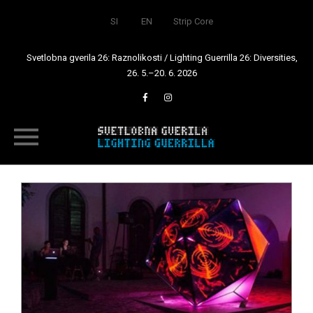
SI
EN
Strip Core
Svetlobna gverila 26: Raznolikosti / Lighting Guerrilla 26: Diversities,
26. 5.–20. 6. 2026
Skip
to
content