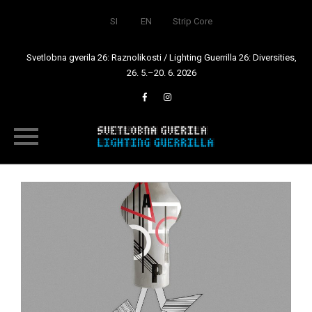
SI
EN
Strip Core
Svetlobna gverila 26: Raznolikosti / Lighting Guerrilla 26: Diversities,
26. 5.–20. 6. 2026
Skip
to
content