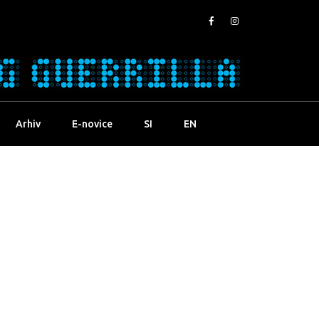
Arhiv
E-novice
SI
EN