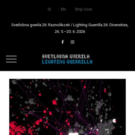
SI
EN
Strip Core
Svetlobna gverila 26: Raznolikosti / Lighting Guerrilla 26: Diversities,
26. 5.–20. 6. 2026
Skip
to
content